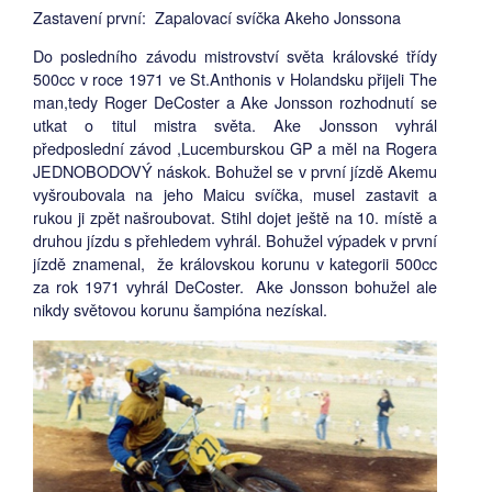
Zastavení první: Zapalovací svíčka Akeho Jonssona
Do posledního závodu mistrovství světa královské třídy
500cc v roce 1971 ve St.Anthonis v Holandsku přijeli The
man,tedy Roger DeCoster a Ake Jonsson rozhodnutí se
utkat o titul mistra světa. Ake Jonsson vyhrál
předposlední závod ,Lucemburskou GP a měl na Rogera
JEDNOBODOVÝ náskok. Bohužel se v první jízdě Akemu
vyšroubovala na jeho Maicu svíčka, musel zastavit a
rukou ji zpět našroubovat. Stihl dojet ještě na 10. místě a
druhou jízdu s přehledem vyhrál. Bohužel výpadek v první
jízdě znamenal, že královskou korunu v kategorii 500cc
za rok 1971 vyhrál DeCoster. Ake Jonsson bohužel ale
nikdy světovou korunu šampióna nezískal.