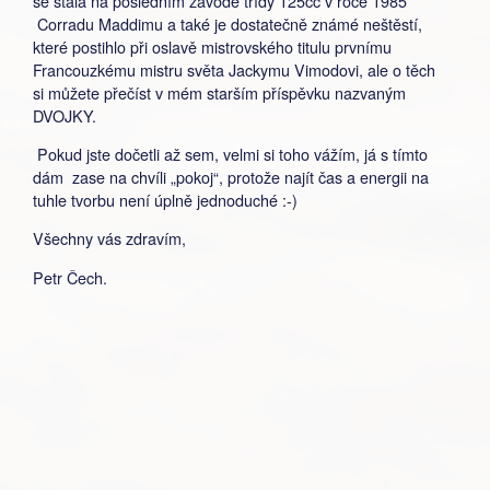
se stala na posledním závodě třídy 125cc v roce 1985
Corradu Maddimu a také je dostatečně známé neštěstí,
které postihlo při oslavě mistrovského titulu prvnímu
Francouzkému mistru světa Jackymu Vimodovi, ale o těch
si můžete přečíst v mém starším příspěvku nazvaným
DVOJKY.
Pokud jste dočetli až sem, velmi si toho vážím, já s tímto
dám zase na chvíli „pokoj“, protože najít čas a energii na
tuhle tvorbu není úplně jednoduché :-)
Všechny vás zdravím,
Petr Čech.