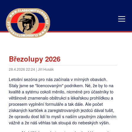
Březolupy 2026
28.4.2026 22:24 | Jiří Husák
Letošní sezóna pro nás začínala v mírných obavách.
Staly jsme se "licencovaným" podnikem. Né, že by to na
kvalitě a sytému cokoli měnilo, nicméně pro účastníky to
většinově znamenalo obštrukci s lékařskou prohlídkou a
procesem vyplnění formuláře a tak dále. Ale počet
získaných kartiček a zaregistrovaných jezdců dával tušit,
že opravdu dost lidí to myslí s naším urputným zápolením
vážně a že náš věhlas tak stoupá do nebeských výšin.