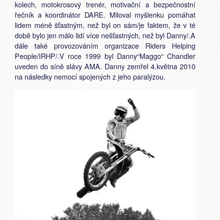
kolech, motokrosový trenér, motivační a bezpečnostní
řečník a koordinátor DARE. Miloval myšlenku pomáhat
lidem méně šťastným, než byl on sám/je faktem, že v té
době bylo jen málo lidí více nešťastných, než byl Danny/.A
dále také provozováním organizace Riders Helping
People/IRHP/.V roce 1999 byl Danny“Maggo“ Chandler
uveden do síně slávy AMA. Danny zemřel 4.května 2010
na následky nemocí spojených z jeho paralýzou.