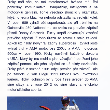
Ricky měl vše, co má motokrosová hvězda mít. Byl
pohledný, komunikativní, sympatický, inteligentní a na
motocyklu geniální. Tohle všechno skončilo v okamžiku,
když ho jedna bláznivá nehoda odstavila na vedlejší kolej.
V roce 1989 vyhrál pět superkrosů, ale při tréninku na
Gainesville 250 National mu po skoku na pravém zápěstí
přistál Danny Storbeck. Ricky utrpěl devastující zranění
pravého zápěstí. Z toho úrazu se zotavil a stále závodil.
Ačkoli už nikdy nevyhrál žádný supercross , zvládl ještě
vyhrát titul v AMA motocross 250cc a AMA motocross
500cc v roce 1990. Ricky navštívil každého doktora
v USA, který by mu mohl s přetrvávajícími potížemi jeho
zápěstí pomoct, ale jeho zápěstí se už nikdy nezlepšilo.
Ricky ještě v sezóně 1991 odjel prvních pět závodů, ale
po závodě v San Diegu 1991 ukončil svou hvězdnou
kariéru. Ricky Johnson byl v roce 1999 uveden do AMA
síně slávy a v roce 2012 do síně slávy amerického
motoristického sportu.