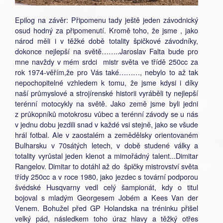
Epilog na závěr: Připomenu tady ještě jeden závodnický
osud hodný za připomenutí. Kromě toho, že jsme , jako
národ měli i v těžké době totality špičkové závodníky,
dokonce nejlepší na světě……..Jaroslav Falta bude pro
mne navždy v mém srdci mistr světa ve třídě 250cc za
rok 1974-věřím,že pro Vás také………, nebylo to až tak
nepochopitelné vzhledem k tomu, že jsme kdysi i díky
naší průmyslové a strojírenské historii vyráběli ty nejlepší
terénní motocykly na světě. Jako země jsme byli jedni
z průkopníků motokrosu vůbec a terénní závody se u nás
v jednu dobu jezdili snad v každé vsi stejně, jako se všude
hrál fotbal. Ale v zaostalém a zemědělsky orientovaném
Bulharsku v 70sátých letech, v době studené války a
totality vyrůstal jeden klenot a mimořádný talent...Dimitar
Rangelov. Dimitar to dotáhl až do špičky mistrovství světa
třídy 250cc a v roce 1980, jako jezdec s tovární podporou
švédské Husqvarny vedl celý šampionát, kdy o titul
bojoval s mladým Georgesem Jobém a Kees Van der
Venem. Bohužel před GP Holandska na tréninku přišel
velký pád, následkem toho úraz hlavy a těžký otřes