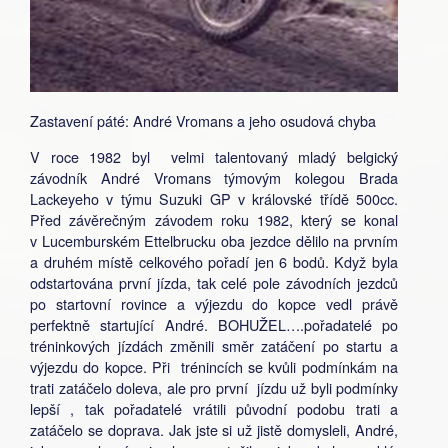
Zastavení páté: André Vromans a jeho osudová chyba
V roce 1982 byl velmi talentovaný mladý belgický
závodník André Vromans týmovým kolegou Brada
Lackeyeho v týmu Suzuki GP v královské třídě 500cc.
Před závěrečným závodem roku 1982, který se konal
v Lucemburském Ettelbrucku oba jezdce dělilo na prvním
a druhém místě celkového pořadí jen 6 bodů. Když byla
odstartována první jízda, tak celé pole závodních jezdců
po startovní rovince a výjezdu do kopce vedl právě
perfektně startující André. BOHUŽEL….pořadatelé po
tréninkových jízdách změnili směr zatáčení po startu a
výjezdu do kopce. Při trénincích se kvůli podmínkám na
trati zatáčelo doleva, ale pro první jízdu už byli podmínky
lepší , tak pořadatelé vrátili původní podobu trati a
zatáčelo se doprava. Jak jste si už jistě domysleli, André,