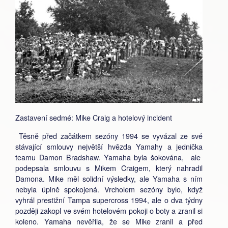
Zastavení sedmé: Mike Craig a hotelový incident
Těsně před začátkem sezóny 1994 se vyvázal ze své
stávající smlouvy největší hvězda Yamahy a jednička
teamu Damon Bradshaw. Yamaha byla šokována, ale
podepsala smlouvu s Mikem Craigem, který nahradil
Damona. Mike měl solidní výsledky, ale Yamaha s ním
nebyla úplně spokojená. Vrcholem sezóny bylo, když
vyhrál prestižní Tampa supercross 1994, ale o dva týdny
později zakopl ve svém hotelovém pokoji o boty a zranil si
koleno. Yamaha nevěřila, že se Mike zranil a před