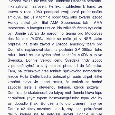
Sezóna roku 1982 byla pro Donnieho Hansena perfektní
i katastrofální zároveň. Perfektní vzhledem k tomu, že
teprve v roce 1980 podepsal svoji první profesionální
smlouvu, tak už v tomhle roce/1982/,jako tovární jezdec
Hondy získal jak titul AMA Supercross, tak i AMA
motocross v kategorii 250cc. Na základě těchto výsledků
byl Donnie vybrán do národního teamu pro Motocross
des Nations /MXDN/ ,které se mělo jet v NSR. Jako
přípravu na tento závod v Evropě americký team pro
Donnieho naplánoval start na poslední GP 250cc toho
roku , která se jela týden před konáním MXDN a to ve
Švédsku. Donnie Velkou cenu Švédska třídy 250cc
v pohodě vyhrál a s týmem se přesunuli do Německa.
Tam, na tréninkové trati tenkrát špičkového německého
jezdce Rolfa Dieffenbacha bohužel při pádu utrpěl těžké
zranění hlavy. Je nutné zmínit, že tenkrát se hodně
závodilo ještě s otevřenou helmou, kterou požíval i
Donnie a je skutečností, že kdyby měl Donnie hlavu lépe
chráněnou jiným typem helmy/integrálního typu/ vše by
asi dopadlo jinak. Bohužel z tohoto zranění hlavy se
Donnie už nikdy nezotavil natolik, aby mohl pokračovat
dál v kariéře na té nejvyšší úrovni. Donnie si vše