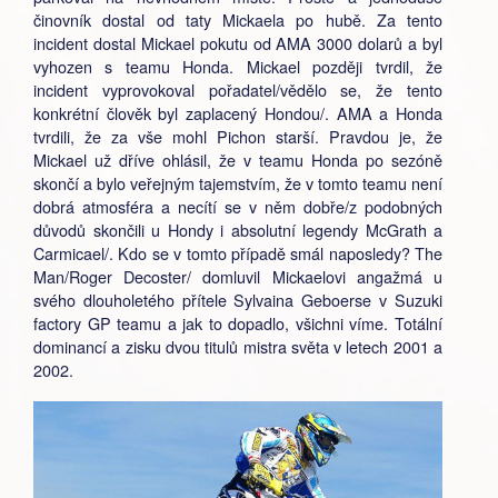
činovník dostal od taty Mickaela po hubě. Za tento
incident dostal Mickael pokutu od AMA 3000 dolarů a byl
vyhozen s teamu Honda. Mickael později tvrdil, že
incident vyprovokoval pořadatel/vědělo se, že tento
konkrétní člověk byl zaplacený Hondou/. AMA a Honda
tvrdili, že za vše mohl Pichon starší. Pravdou je, že
Mickael už dříve ohlásil, že v teamu Honda po sezóně
skončí a bylo veřejným tajemstvím, že v tomto teamu není
dobrá atmosféra a necítí se v něm dobře/z podobných
důvodů skončili u Hondy i absolutní legendy McGrath a
Carmicael/. Kdo se v tomto případě smál naposledy? The
Man/Roger Decoster/ domluvil Mickaelovi angažmá u
svého dlouholetého přítele Sylvaina Geboerse v Suzuki
factory GP teamu a jak to dopadlo, všichni víme. Totální
dominancí a zisku dvou titulů mistra světa v letech 2001 a
2002.