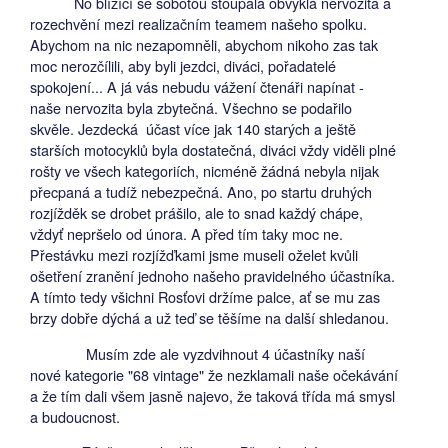
No blížící se sobotou stoupala obvyklá nervozita a
rozechvění mezi realizačním teamem našeho spolku.
Abychom na nic nezapomněli, abychom nikoho zas tak
moc nerozčílili, aby byli jezdci, diváci, pořadatelé
spokojení... A já vás nebudu vážení čtenáři napínat -
naše nervozita byla zbytečná. Všechno se podařilo
skvěle. Jezdecká účast více jak 140 starých a ještě
starších motocyklů byla dostatečná, diváci vždy viděli plné
rošty ve všech kategoriích, nicméně žádná nebyla nijak
přecpaná a tudíž nebezpečná. Ano, po startu druhých
rozjížděk se drobet prášilo, ale to snad každý chápe,
vždyť nepršelo od února. A před tím taky moc ne.
Přestávku mezi rozjížďkami jsme museli oželet kvůli
ošetření zranění jednoho našeho pravidelného účastníka.
A tímto tedy všichni Rosťovi držíme palce, ať se mu zas
brzy dobře dýchá a už teď se těšíme na další shledanou.
Musím zde ale vyzdvihnout 4 účastníky naší
nové kategorie "68 vintage" že nezklamali naše očekávání
a že tím dali všem jasně najevo, že taková třída má smysl
a budoucnost.