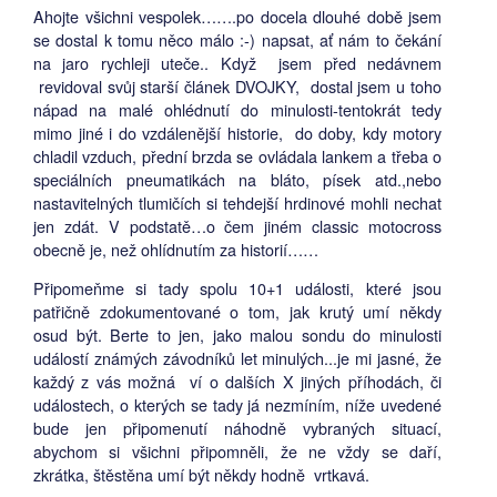
Ahojte všichni vespolek…….po docela dlouhé době jsem
se dostal k tomu něco málo :-) napsat, ať nám to čekání
na jaro rychleji uteče.. Když jsem před nedávnem
revidoval svůj starší článek DVOJKY, dostal jsem u toho
nápad na malé ohlédnutí do minulosti-tentokrát tedy
mimo jiné i do vzdálenější historie, do doby, kdy motory
chladil vzduch, přední brzda se ovládala lankem a třeba o
speciálních pneumatikách na bláto, písek atd.,nebo
nastavitelných tlumičích si tehdejší hrdinové mohli nechat
jen zdát. V podstatě…o čem jiném classic motocross
obecně je, než ohlídnutím za historií……
Připomeňme si tady spolu 10+1 události, které jsou
patřičně zdokumentované o tom, jak krutý umí někdy
osud být. Berte to jen, jako malou sondu do minulosti
událostí známých závodníků let minulých...je mi jasné, že
každý z vás možná ví o dalších X jiných příhodách, či
událostech, o kterých se tady já nezmíním, níže uvedené
bude jen připomenutí náhodně vybraných situací,
abychom si všichni připomněli, že ne vždy se daří,
zkrátka, štěstěna umí být někdy hodně vrtkavá.