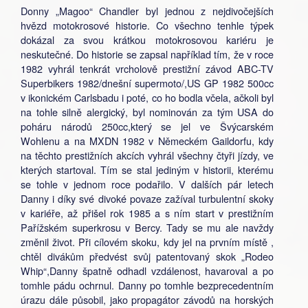
Donny „Magoo“ Chandler byl jednou z nejdivočejších
hvězd motokrosové historie. Co všechno tenhle týpek
dokázal za svou krátkou motokrosovou kariéru je
neskutečné. Do historie se zapsal například tím, že v roce
1982 vyhrál tenkrát vrcholově prestižní závod ABC-TV
Superbikers 1982/dnešní supermoto/,US GP 1982 500cc
v ikonickém Carlsbadu i poté, co ho bodla včela, ačkoli byl
na tohle silně alergický, byl nominován za tým USA do
poháru národů 250cc,který se jel ve Švýcarském
Wohlenu a na MXDN 1982 v Německém Gaildorfu, kdy
na těchto prestižních akcích vyhrál všechny čtyři jízdy, ve
kterých startoval. Tím se stal jediným v historii, kterému
se tohle v jednom roce podařilo. V dalších pár letech
Danny i díky své divoké povaze zažíval turbulentní skoky
v kariéře, až přišel rok 1985 a s ním start v prestižním
Pařížském superkrosu v Bercy. Tady se mu ale navždy
změnil život. Při cílovém skoku, kdy jel na prvním místě ,
chtěl divákům předvést svůj patentovaný skok „Rodeo
Whip“,Danny špatně odhadl vzdálenost, havaroval a po
tomhle pádu ochrnul. Danny po tomhle bezprecedentním
úrazu dále působil, jako propagátor závodů na horských