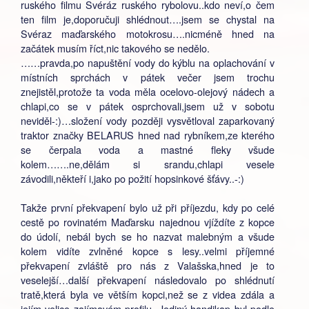
ruského filmu Svéráz ruského rybolovu..kdo neví,o čem
ten film je,doporučuji shlédnout….jsem se chystal na
Svéraz maďarského motokrosu….nicméně hned na
začátek musím říct,nic takového se nedělo.
……pravda,po napuštění vody do kýblu na oplachování v
místních sprchách v pátek večer jsem trochu
znejistěl,protože ta voda měla ocelovo-olejový nádech a
chlapi,co se v pátek osprchovali,jsem už v sobotu
neviděl-:)…složení vody později vysvětloval zaparkovaný
traktor značky BELARUS hned nad rybníkem,ze kterého
se čerpala voda a mastné fleky všude
kolem…….ne,dělám si srandu,chlapi vesele
závodili,někteří i,jako po požití hopsinkové šťávy..-:)
Takže první překvapení bylo už při příjezdu, kdy po celé
cestě po rovinatém Maďarsku najednou vjíždíte z kopce
do údolí, nebál bych se ho nazvat malebným a všude
kolem vidíte zvlněné kopce s lesy..velmi příjemné
překvapení zvláště pro nás z Valašska,hned je to
veselejší…další překvapení následovalo po shlédnutí
tratě,která byla ve větším kopci,než se z videa zdála a
jejím velice zajímavém profilu .Jediný handikap byl podle