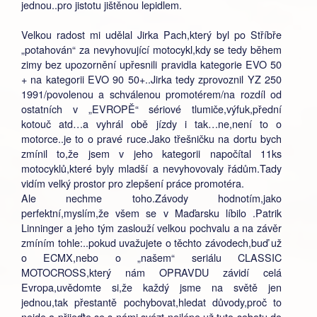
jednou..pro jistotu jištěnou lepidlem.
Velkou radost mi udělal Jirka Pach,který byl po Stříbře
„potahován“ za nevyhovující motocykl,kdy se tedy během
zimy bez upozornění upřesnili pravidla kategorie EVO 50
+ na kategorii EVO 90 50+..Jirka tedy zprovoznil YZ 250
1991/povolenou a schválenou promotérem/na rozdíl od
ostatních v „EVROPĚ“ sériové tlumiče,výfuk,přední
kotouč atd…a vyhrál obě jízdy i tak…ne,není to o
motorce..je to o pravé ruce.Jako třešničku na dortu bych
zmínil to,že jsem v jeho kategorii napočítal 11ks
motocyklů,které byly mladší a nevyhovovaly řádům.Tady
vidím velký prostor pro zlepšení práce promotéra.
Ale nechme toho.Závody hodnotím,jako
perfektní,myslím,že všem se v Maďarsku líbilo .Patrik
Linninger a jeho tým zaslouží velkou pochvalu a na závěr
zmíním tohle:..pokud uvažujete o těchto závodech,buď už
o ECMX,nebo o „našem“ seriálu CLASSIC
MOTOCROSS,který nám OPRAVDU závidí celá
Evropa,uvědomte si,že každý jsme na světě jen
jednou,tak přestantě pochybovat,hledat důvody,proč to
nejde a přijeďte se s námi svézt nejlépe už tuto sobotu do