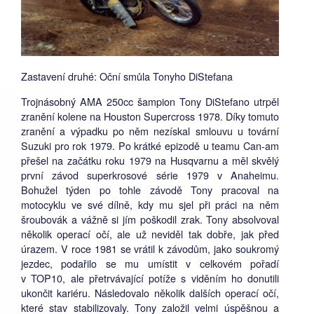
Zastavení druhé: Oční smůla Tonyho DiStefana
Trojnásobný AMA 250cc šampion Tony DiStefano utrpěl
zranění kolene na Houston Supercross 1978. Díky tomuto
zranění a výpadku po něm nezískal smlouvu u tovární
Suzuki pro rok 1979. Po krátké epizodě u teamu Can-am
přešel na začátku roku 1979 na Husqvarnu a měl skvělý
první závod superkrosové série 1979 v Anaheimu.
Bohužel týden po tohle závodě Tony pracoval na
motocyklu ve své dílně, kdy mu sjel při práci na něm
šroubovák a vážně si jím poškodil zrak. Tony absolvoval
několik operací očí, ale už neviděl tak dobře, jak před
úrazem. V roce 1981 se vrátil k závodům, jako soukromý
jezdec, podařilo se mu umístit v celkovém pořadí
v TOP10, ale přetrvávající potíže s viděním ho donutili
ukončit kariéru. Následovalo několik dalších operací očí,
které stav stabilizovaly. Tony založil velmi úspěšnou a