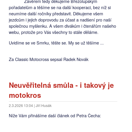
Závěrem tedy děkujeme Březolupským
pořadatelům a těšíme se na další kooperaci, bez níž si
neumíme další ročníky představit. Děkujeme všem
jezdcům i jejich doprovodu za účast a nadšení pro naší
společnou myšlenku. A všem divákům i čtenářům našeho
webu, protože pro Vás všechny to stále děláme.
Uvidíme se ve Smrku, těšte se. My se už těšíme ...
Za Classic Motocross sepsal Radek Novák
Neuvěřitelná smůla - i takový je
motokros
2.3.2026 13:04 | Jiří Husák
Níže Vám přinášíme daší článek od Petra Čecha: