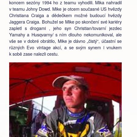
koncem sezóny 1994 ho z teamu vyhodili. Mika nahradil
v teamu Johny Dowd. Mike je otcem současné US hvězdy
Christiana Craiga a dědečkem možné budoucí hvězdy
Jaggera Craiga. Bohužel se Mike po skončení své kariéry
zapletl s drogami , jeho syn Christian/tovarní jezdec
Yamahy a Husqvarny/ s ním dlouho nekomunikoval, ale
vše se v dobré obrátilo, Mike je dávno „čistý“, účastní se
různých Evo vintage akcí, a se svým synem i vnukem
k sobě zase nalezli cestu.