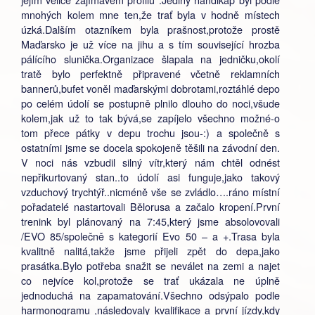
mnohých kolem mne ten,že trať byla v hodně místech
úzká.Dalším otazníkem byla prašnost,protože prostě
Maďarsko je už více na jihu a s tím související hrozba
pálícího slunička.Organizace šlapala na jedničku,okolí
tratě bylo perfektně připravené včetně reklamních
bannerů,bufet voněl maďarskými dobrotami,roztáhlé depo
po celém údolí se postupně plnilo dlouho do noci,všude
kolem,jak už to tak bývá,se zapíjelo všechno možné-o
tom přece pátky v depu trochu jsou-:) a společně s
ostatními jsme se docela spokojeně těšili na závodní den.
V noci nás vzbudil silný vítr,který nám chtěl odnést
nepřikurtovaný stan..to údolí asi funguje,jako takový
vzduchový trychtýř..nicméně vše se zvládlo….ráno místní
pořadatelé nastartovali Bělorusa a začalo kropení.První
trenink byl plánovaný na 7:45,který jsme absolovovali
/EVO 85/společně s kategorií Evo 50 – a +.Trasa byla
kvalitně nalitá,takže jsme přijeli zpět do depa,jako
prasátka.Bylo potřeba snažit se neválet na zemi a najet
co nejvíce kol,protože se trať ukázala ne úplně
jednoduchá na zapamatování.Všechno odsýpalo podle
harmonogramu ,následovaly kvalifikace a první jízdy,kdy