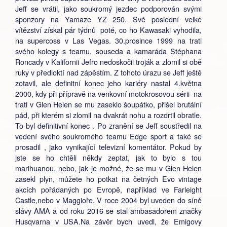
Jeff se vrátil, jako soukromý jezdec podporován svými
sponzory na Yamaze YZ 250. Své poslední velké
vítězství získal pár týdnů poté, co ho Kawasaki vyhodila,
na supercoss v Las Vegas. 30.prosince 1999 na trati
svého kolegy s teamu, souseda a kamaráda Stéphana
Roncady v Kalifornii Jefro nedoskočil troják a zlomil si obě
ruky v předloktí nad zápěstím. Z tohoto úrazu se Jeff ještě
zotavil, ale definitní konec jeho kariéry nastal 4.května
2000, kdy při přípravě na venkovní motokrosovou sérii na
trati v Glen Helen se mu zaseklo šoupátko, přišel brutální
pád, při kterém si zlomil na dvakrát nohu a rozdrtil obratle.
To byl definitivní konec . Po zranění se Jeff soustředil na
vedení svého soukromého teamu Edge sport a také se
prosadil , jako vynikající televizní komentátor. Pokud by
jste se ho chtěli někdy zeptat, jak to bylo s tou
marihuanou, nebo, jak je možné, že se mu v Glen Helen
zasekl plyn, můžete ho potkat na četných Evo vintage
akcích pořádaných po Evropě, například ve Farleight
Castle,nebo v Maggioře. V roce 2004 byl uveden do síně
slávy AMA a od roku 2016 se stal ambasadorem značky
Husqvarna v USA.Na závěr bych uvedl, že Emigovy