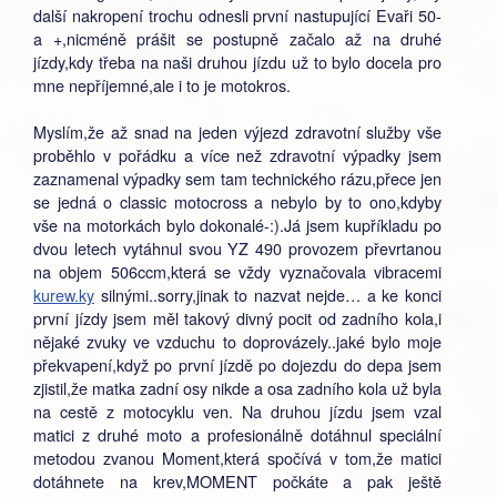
další nakropení trochu odnesli první nastupující Evaři 50-
a +,nicméně prášit se postupně začalo až na druhé
jízdy,kdy třeba na naši druhou jízdu už to bylo docela pro
mne nepříjemné,ale i to je motokros.
Myslím,že až snad na jeden výjezd zdravotní služby vše
proběhlo v pořádku a více než zdravotní výpadky jsem
zaznamenal výpadky sem tam technického rázu,přece jen
se jedná o classic motocross a nebylo by to ono,kdyby
vše na motorkách bylo dokonalé-:).Já jsem kupříkladu po
dvou letech vytáhnul svou YZ 490 provozem převrtanou
na objem 506ccm,která se vždy vyznačovala vibracemi
kurew.ky
silnými..sorry,jinak to nazvat nejde… a ke konci
první jízdy jsem měl takový divný pocit od zadního kola,i
nějaké zvuky ve vzduchu to doprovázely..jaké bylo moje
překvapení,když po první jízdě po dojezdu do depa jsem
zjistil,že matka zadní osy nikde a osa zadního kola už byla
na cestě z motocyklu
ven. Na
druhou jízdu jsem vzal
matici z druhé moto a profesionálně dotáhnul speciální
metodou zvanou Moment,která spočívá v tom,že matici
dotáhnete na krev,MOMENT počkáte a pak ještě