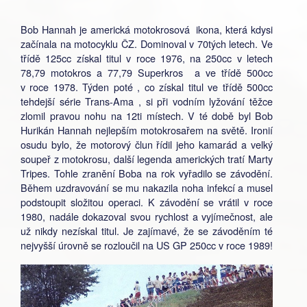
Bob Hannah je americká motokrosová ikona, která kdysi
začínala na motocyklu ČZ. Dominoval v 70tých letech. Ve
třídě 125cc získal titul v roce 1976, na 250cc v letech
78,79 motokros a 77,79 Superkros a ve třídě 500cc
v roce 1978. Týden poté , co získal titul ve třídě 500cc
tehdejší série Trans-Ama , si při vodním lyžování těžce
zlomil pravou nohu na 12ti místech. V té době byl Bob
Hurikán Hannah nejlepším motokrosařem na světě. Ironií
osudu bylo, že motorový člun řídil jeho kamarád a velký
soupeř z motokrosu, další legenda amerických tratí Marty
Tripes. Tohle zranění Boba na rok vyřadilo se závodění.
Během uzdravování se mu nakazila noha infekcí a musel
podstoupit složitou operaci. K závodění se vrátil v roce
1980, nadále dokazoval svou rychlost a vyjímečnost, ale
už nikdy nezískal titul. Je zajímavé, že se závoděním té
nejvyšší úrovně se rozloučil na US GP 250cc v roce 1989!