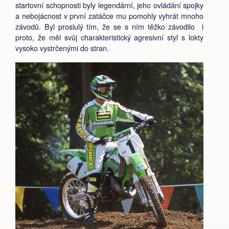
startovní schopnosti byly legendární, jeho ovládání spojky
a nebojácnost v první zatáčce mu pomohly vyhrát mnoho
závodů. Byl proslulý tím, že se s ním těžko závodilo i
proto, že měl svůj charakteristický agresivní styl s lokty
vysoko vystrčenými do stran.