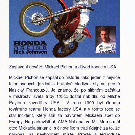
Zastavení deváté: Mickael Pichon a důvod konce v USA
Mickael Pichon se zapsal do historie, jako jeden z nejvíce
talentovaných jezdců s brutálně hladkým stylem..prostě
klasický Francouz-J. Je známo, že po slibném začátku
v mistroství světa třídy 125cc dostal nabídku od Mitche
Paytona zavodit v USA…..V roce 1999 byl členem
továrního teamu Honda factory USA a v tomto roce se
stal incident, který stál za návratem Mickaela zpět do
Evropy. Na parkovišti při AMA National ve Mt. Morris měl
otec Mickaela strkanici s činovníkem trati údajně za to, že
parkoval na nevhodném místě. Prostě a jednoduše