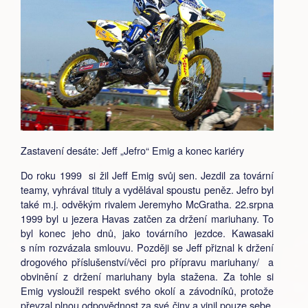
Zastavení desáte: Jeff „Jefro“ Emig a konec kariéry
Do roku 1999 si žil Jeff Emig svůj sen. Jezdil za tovární
teamy, vyhrával tituly a vydělával spoustu peněz. Jefro byl
také m.j. odvěkým rivalem Jeremyho McGratha. 22.srpna
1999 byl u jezera Havas zatčen za držení mariuhany. To
byl konec jeho dnů, jako továrního jezdce. Kawasaki
s ním rozvázala smlouvu. Později se Jeff přiznal k držení
drogového příslušenství/věci pro přípravu mariuhany/ a
obvinění z držení mariuhany byla stažena. Za tohle si
Emig vysloužil respekt svého okolí a závodníků, protože
převzal plnou odpovědnost za své činy a vinil pouze sebe.