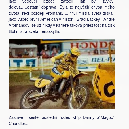
jako vedoucí jezdec zatočil, jak byl zvyklý,
doleva…..ostatní doprava. Byla to největší chyba mého
života, řekl později Vromans….. titul mistra světa získal,
jako vůbec první Američan v historii, Brad Lackey. André
Vromansovi se už nikdy v kariéře taková příležitost na zisk
titul mistra světa nenaskytla.
Zastavení šesté: poslední rodeo whip Dannyho“Magoo“
Chandlera