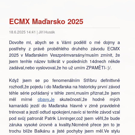
ECMX Maďarsko 2025
18.6.2025 14:41 | Jiří Husák
Dovolte mi, abych se s Vámi podělil o mé dojmy a
postřehy z právě proběhlého druhého závodu ECMX
2025 v Maďarském Veszprémvarsány/musím zmínit, že
jsem tenhle název tolikrát v posledních 14dnech někde
zadával,nebo vyslovoval,že ho už umím ZPAMĚTI-:)/.
Když jsem se po fenomenálním Stříbru definitivně
rozhodl,že pojedu i do Maďarska na historicky první závod
téhle série pořádaný v téhle zemi,musím přiznat,že jsem
měl mírné
obavy.Je
skutečností,že hodně mých
kamarádů jezdí do Maďarska hlavně v zimě pravidelně
trénovat a jezdí odtud spokojeni,navíc si tenhle závod vzal
pod svůj patronát Patrik Linninger,což jsem věřil,že bude
záruka vysoké úrovně a kvality.Nicméně přece jen to je
trochu blíže Balkánu a jisté pochyby jsem měl.Ve stylu