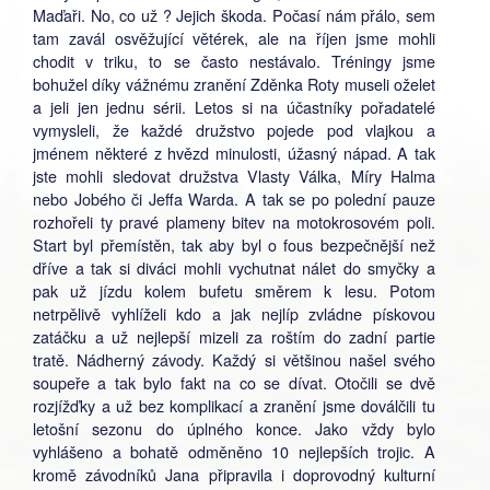
Maďaři. No, co už ? Jejich škoda. Počasí nám přálo, sem
tam zavál osvěžující větérek, ale na říjen jsme mohli
chodit v triku, to se často nestávalo. Tréningy jsme
bohužel díky vážnému zranění Zděnka Roty museli oželet
a jeli jen jednu sérii. Letos si na účastníky pořadatelé
vymysleli, že každé družstvo pojede pod vlajkou a
jménem některé z hvězd minulosti, úžasný nápad. A tak
jste mohli sledovat družstva Vlasty Válka, Míry Halma
nebo Jobého či Jeffa Warda. A tak se po polední pauze
rozhořeli ty pravé plameny bitev na motokrosovém poli.
Start byl přemístěn, tak aby byl o fous bezpečnější než
dříve a tak si diváci mohli vychutnat nálet do smyčky a
pak už jízdu kolem bufetu směrem k lesu. Potom
netrpělivě vyhlíželi kdo a jak nejlíp zvládne pískovou
zatáčku a už nejlepší mizeli za roštím do zadní partie
tratě. Nádherný závody. Každý si většinou našel svého
soupeře a tak bylo fakt na co se dívat. Otočili se dvě
rozjížďky a už bez komplikací a zranění jsme doválčili tu
letošní sezonu do úplného konce. Jako vždy bylo
vyhlášeno a bohatě odměněno 10 nejlepších trojic. A
kromě závodníků Jana připravila i doprovodný kulturní