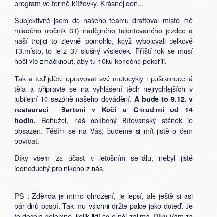
program ve formě křížovky. Krásnej den...
Subjektivně jsem do našeho teamu draftoval místo mě
mladého (ročník 61) nadějného talentovaného jezdce a
naší trojici to zjevně pomohlo, když vybojovali celkově
13.místo, to je z 37 slušný výsledek. Příští rok se musí
hoši víc zmáčknout, aby tu 10ku konečně pokořili.
Tak a teď jděte opravovat své motocykly i pošramocená
těla a připravte se na vyhlášení těch nejrychlejších v
jubilejní 10 sezóně našeho dovádění.
A bude to 9.12. v
restauraci Bartoni v Kočí u Chrudimi od 14
Bohužel, náš oblíbený Bítovanský stánek je
hodin.
obsazen. Těším se na Vás, budeme si mít jistě o čem
povídat.
Díky všem za účast v letošním seriálu, nebyl jistě
jednoduchý pro nikoho z nás.
PS : Zděnda je mimo ohrožení, je lepší, ale ještě si asi
pár dnů pospí. Tak mu všichni držte palce jako doteď. Je
to docela dojemné, kolik lidí se o něj zajímá. Díky Vám za