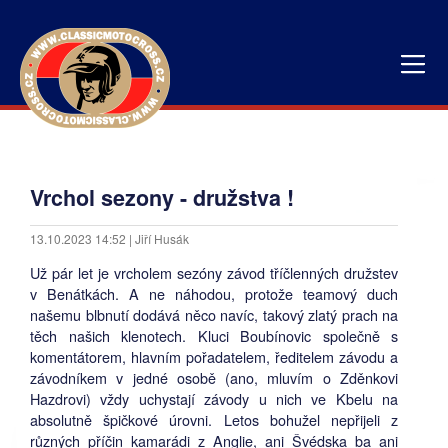
Vrchol sezony - družstva !
13.10.2023 14:52 | Jiří Husák
Už pár let je vrcholem sezóny závod tříčlenných družstev
v Benátkách. A ne náhodou, protože teamový duch
našemu blbnutí dodává něco navíc, takový zlatý prach na
těch našich klenotech. Kluci Boubínovic společně s
komentátorem, hlavním pořadatelem, ředitelem závodu a
závodníkem v jedné osobě (ano, mluvím o Zděnkovi
Hazdrovi) vždy uchystají závody u nich ve Kbelu na
absolutně špičkové úrovni. Letos bohužel nepřijeli z
různých příčin kamarádi z Anglie, ani Švédska ba ani